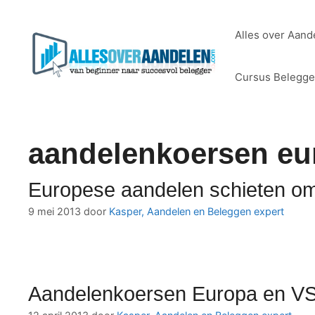
Ga
naar
Alles over Aand
de
inhoud
Cursus Belegg
aandelenkoersen eu
Europese aandelen schieten om
9 mei 2013
door
Kasper, Aandelen en Beleggen expert
Aandelenkoersen Europa en VS b