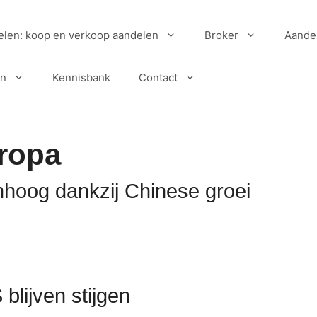
elen: koop en verkoop aandelen
Broker
Aande
en
Kennisbank
Contact
ropa
hoog dankzij Chinese groei
lijven stijgen