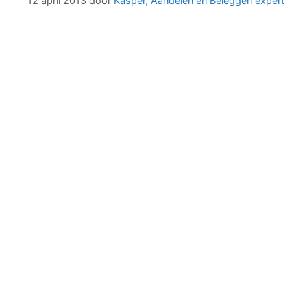
12 april 2013
door
Kasper, Aandelen en Beleggen expert