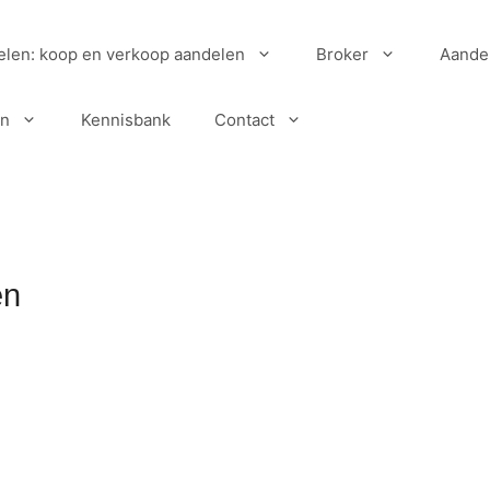
elen: koop en verkoop aandelen
Broker
Aande
en
Kennisbank
Contact
en