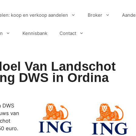
elen: koop en verkoop aandelen
Broker
Aande
en
Kennisbank
Contact
doel Van Landschot
ang DWS in Ordina
en DWS
euws van
chot
0 euro.