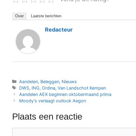
Over
Laatste berichten
Redacteur
Categorieën
Aandelen
,
Beleggen
,
Nieuws
Tags
DWS
,
ING
,
Ordina
,
Van Landschot Kempen
Aandelen AEX beginnen oktobermaand prima
Moody’s verlaagt outlook Aegon
Plaats een reactie
Reactie