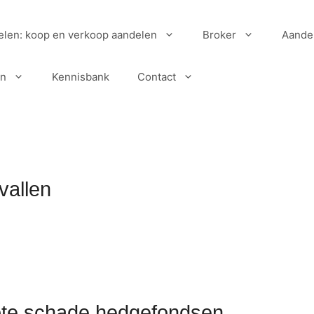
elen: koop en verkoop aandelen
Broker
Aande
en
Kennisbank
Contact
vallen
rote schade hedgefondsen