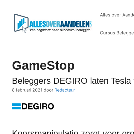
Ga
naar
Alles over Aand
de
inhoud
Cursus Belegg
GameStop
Beleggers DEGIRO laten Tesla 
8 februari 2021
door
Redacteur
Koersmanipulatie zorgt voor g