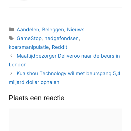
Categorieën
Aandelen
,
Beleggen
,
Nieuws
Tags
GameStop
,
hedgefondsen
,
koersmanipulatie
,
Reddit
Maaltijdbezorger Deliveroo naar de beurs in
London
Kuaishou Technology wil met beursgang 5,4
miljard dollar ophalen
Plaats een reactie
Reactie