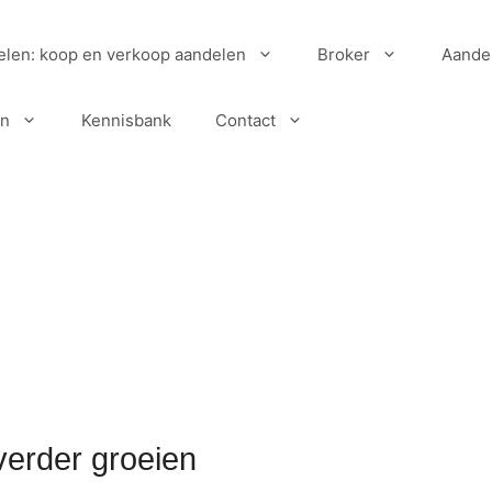
elen: koop en verkoop aandelen
Broker
Aande
en
Kennisbank
Contact
verder groeien