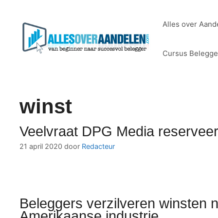
Ga
naar
Alles over Aand
de
inhoud
Cursus Belegg
winst
Veelvraat DPG Media reserveer
21 april 2020
door
Redacteur
Beleggers verzilveren winsten n
Amerikaanse industrie