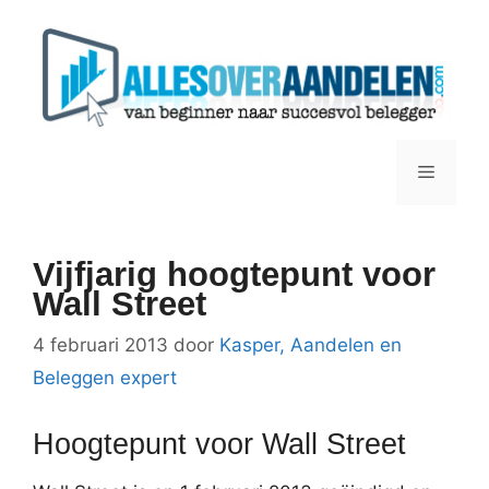
Ga
naar
de
inhoud
Menu
Vijfjarig hoogtepunt voor
Wall Street
4 februari 2013
door
Kasper, Aandelen en
Beleggen expert
Hoogtepunt voor Wall Street