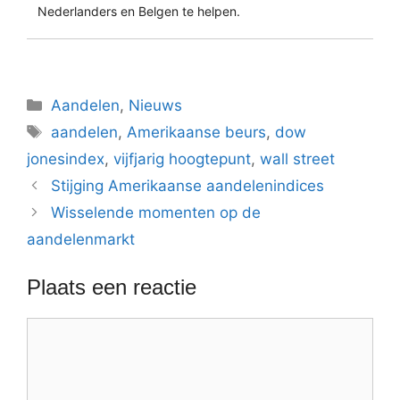
Nederlanders en Belgen te helpen.
Categorieën
Aandelen
,
Nieuws
Tags
aandelen
,
Amerikaanse beurs
,
dow
jonesindex
,
vijfjarig hoogtepunt
,
wall street
Stijging Amerikaanse aandelenindices
Wisselende momenten op de
aandelenmarkt
Plaats een reactie
Reactie