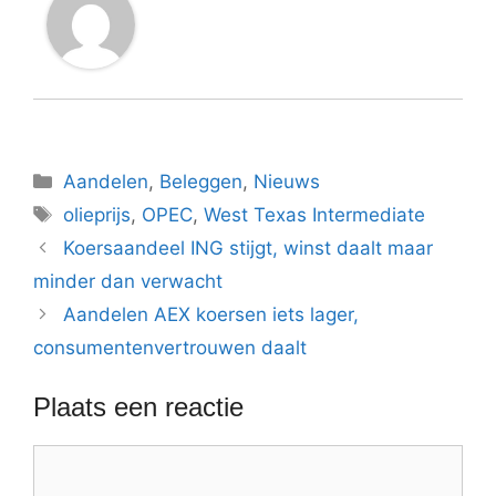
Categorieën
Aandelen
,
Beleggen
,
Nieuws
Tags
olieprijs
,
OPEC
,
West Texas Intermediate
Koersaandeel ING stijgt, winst daalt maar
minder dan verwacht
Aandelen AEX koersen iets lager,
consumentenvertrouwen daalt
Plaats een reactie
Reactie