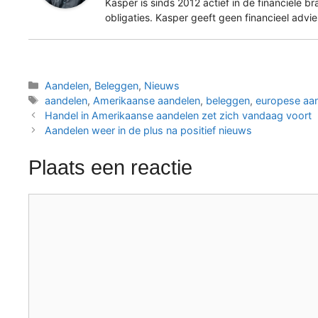
Kasper is sinds 2012 actief in de financiële b
obligaties. Kasper geeft geen financieel advi
Categorieën
Aandelen
,
Beleggen
,
Nieuws
Tags
aandelen
,
Amerikaanse aandelen
,
beleggen
,
europese aa
Handel in Amerikaanse aandelen zet zich vandaag voort
Aandelen weer in de plus na positief nieuws
Plaats een reactie
Reactie