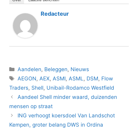
Redacteur
Categorieën
Aandelen
,
Beleggen
,
Nieuws
Tags
AEGON
,
AEX
,
ASMI
,
ASML
,
DSM
,
Flow
Traders
,
Shell
,
Unibail-Rodamco Westfield
Aandeel Shell minder waard, duizenden
mensen op straat
ING verhoogt koersdoel Van Landschot
Kempen, groter belang DWS in Ordina