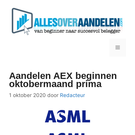
Ga
naar
de
inhoud
Menu
Aandelen AEX beginnen
oktobermaand prima
1 oktober 2020
door
Redacteur