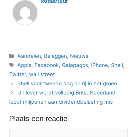
Redacteur
Categorieën
Aandelen
,
Beleggen
,
Nieuws
Tags
Apple
,
Facebook
,
Galapagos
,
iPhone
,
Shell
,
Twitter
,
wall street
Shell voor tweede dag op rij in het groen
Unilever wordt volledig Brits, Nederland
loopt miljoenen aan dividendbelasting mis
Plaats een reactie
Reactie