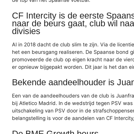
de top van het Spaanse voetbal.
CF Intercity is de eerste Spaan
naar de beurs gaat, club wil na
divisies
Al in 2018 dacht de club slim te zijn. Via de licen
het een beursgang realiseren. De Spaanse bond gin
promoveerde de club op eigen kracht naar de vie
er opnieuw bijgepakt worden. Dit jaar is het dan ein
Bekende aandeelhouder is Juan
Een van de aandeelhouders van de club is Juanfran
bij Atletico Madrid. In de wedstrijd tegen PSV was
uitschakeling van PSV door in de strafschoppense
belangstelling is voor de aandelen van CF Intercit
De BME Growth beurs