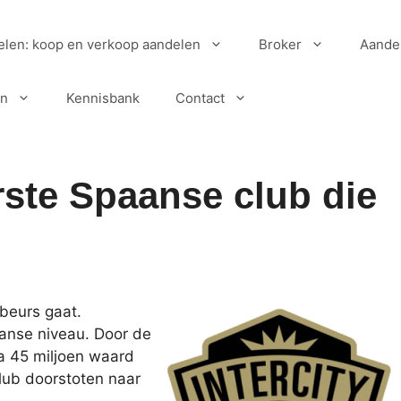
elen: koop en verkoop aandelen
Broker
Aande
en
Kennisbank
Contact
erste Spaanse club die
beurs gaat.
aanse niveau. Door de
ia 45 miljoen waard
lub doorstoten naar