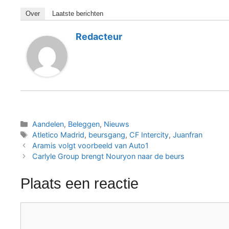
Over
Laatste berichten
Redacteur
Categorieën
Aandelen
,
Beleggen
,
Nieuws
Tags
Atletico Madrid
,
beursgang
,
CF Intercity
,
Juanfran
Aramis volgt voorbeeld van Auto1
Carlyle Group brengt Nouryon naar de beurs
Plaats een reactie
Reactie