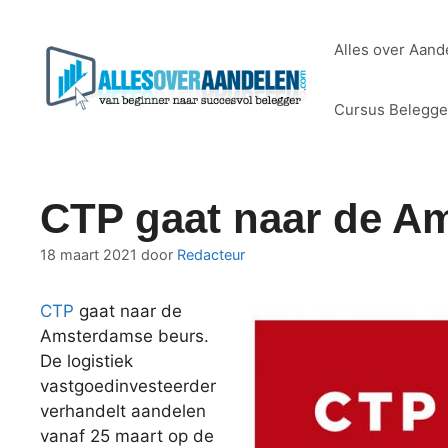
Ga
naar
Alles over Aand
de
inhoud
Cursus Belegg
CTP gaat naar de A
18 maart 2021
door
Redacteur
CTP
gaat naar de
Amsterdamse beurs.
De logistiek
vastgoedinvesteerder
verhandelt aandelen
vanaf 25 maart op de