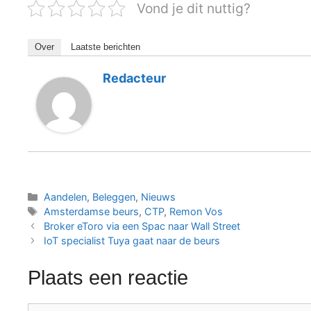
Vond je dit nuttig?
Over
Laatste berichten
Redacteur
Categorieën
Aandelen
,
Beleggen
,
Nieuws
Tags
Amsterdamse beurs
,
CTP
,
Remon Vos
Broker eToro via een Spac naar Wall Street
IoT specialist Tuya gaat naar de beurs
Plaats een reactie
Reactie