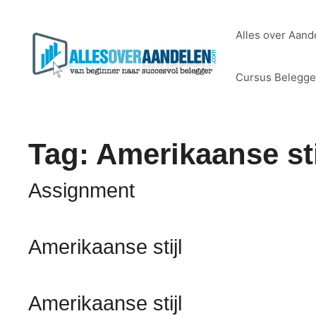
Ga
naar
Alles over Aand
de
inhoud
Cursus Belegg
Tag:
Amerikaanse sti
Assignment
Amerikaanse stijl
Amerikaanse stijl