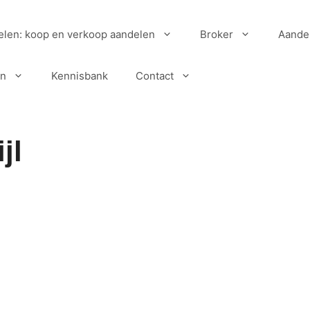
elen: koop en verkoop aandelen
Broker
Aande
en
Kennisbank
Contact
jl