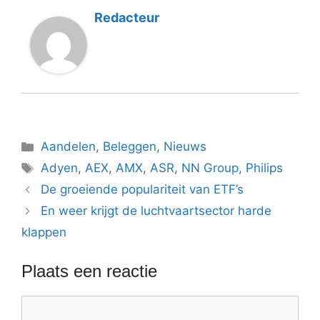
Redacteur
Categorieën
Aandelen
,
Beleggen
,
Nieuws
Tags
Adyen
,
AEX
,
AMX
,
ASR
,
NN Group
,
Philips
De groeiende populariteit van ETF’s
En weer krijgt de luchtvaartsector harde
klappen
Plaats een reactie
Reactie