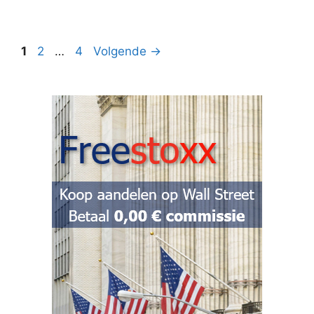
Pagina
Pagina
Pagina
1
2
…
4
Volgende
→