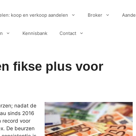
elen: koop en verkoop aandelen
Broker
Aande
en
Kennisbank
Contact
 fikse plus voor
urzen; nadat de
eau sinds 2016
n record voor
ex. De beurzen