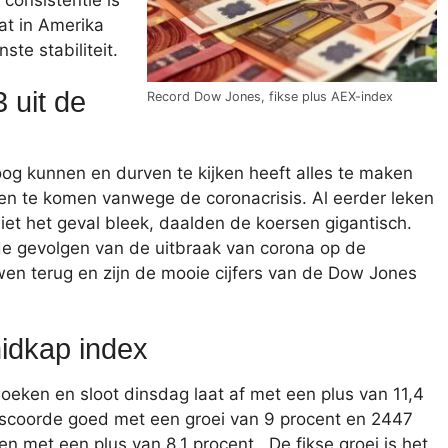
consistentie is
at in Amerika
te stabiliteit.
 uit de
Record Dow Jones, fikse plus AEX-index
g kunnen en durven te kijken heeft alles te maken
ken te komen vanwege de coronacrisis. Al eerder leken
iet het geval bleek, daalden de koersen gigantisch.
e gevolgen van de uitbraak van corona op de
wen terug en zijn de mooie cijfers van de Dow Jones
idkap index
oeken en sloot dinsdag laat af met een plus van 11,4
scoorde goed met een groei van 9 procent en 2447
n met een plus van 8,1 procent. De fikse groei is het