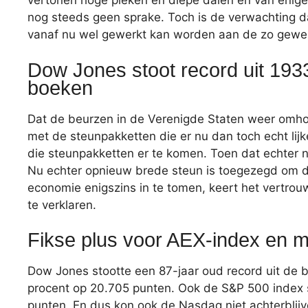
vertonen hoge pieken en diepe dalen en van enige 
nog steeds geen sprake. Toch is de verwachting d
vanaf nu wel gewerkt kan worden aan de zo gewens
Dow Jones stoot record uit 1933
boeken
Dat de beurzen in de Verenigde Staten weer omhoo
met de steunpakketten die er nu dan toch echt lij
die steunpakketten er te komen. Toen dat echter n
Nu echter opnieuw brede steun is toegezegd om d
economie enigszins in te tomen, keert het vertrou
te verklaren.
Fikse plus voor AEX-index en m
Dow Jones stootte een 87-jaar oud record uit de b
procent op 20.705 punten. Ook de S&P 500 index 
punten. En dus kon ook de Nasdaq niet achterblijve