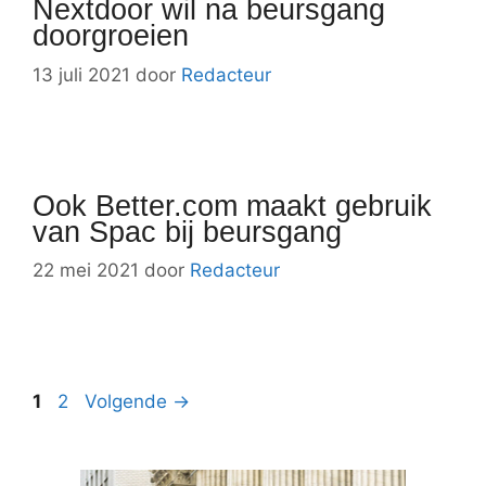
Nextdoor wil na beursgang
doorgroeien
13 juli 2021
door
Redacteur
Ook Better.com maakt gebruik
van Spac bij beursgang
22 mei 2021
door
Redacteur
Pagina
Pagina
1
2
Volgende
→