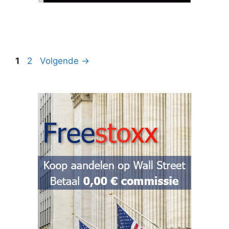
Pagina
Pagina
1
2
Volgende
→