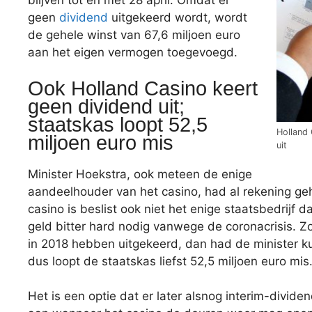
blijven tot en met 28 april. Omdat er
geen
dividend
uitgekeerd wordt, wordt
de gehele winst van 67,6 miljoen euro
aan het eigen vermogen toegevoegd.
Ook Holland Casino keert
geen dividend uit;
staatskas loopt 52,5
Holland 
miljoen euro mis
uit
Minister Hoekstra, ook meteen de enige
aandeelhouder van het casino, had al rekening g
casino is beslist ook niet het enige staatsbedrijf 
geld bitter hard nodig vanwege de coronacrisis. Z
in 2018 hebben uitgekeerd, dan had de minister k
dus loopt de staatskas liefst 52,5 miljoen euro mis
Het is een optie dat er later alsnog interim-divide