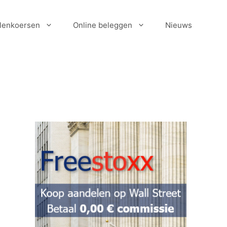
lenkoersen
Online beleggen
Nieuws