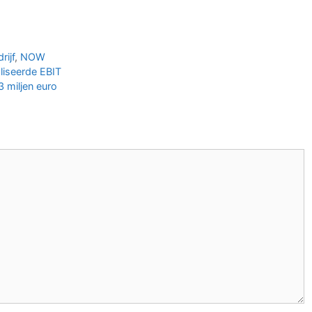
rijf
,
NOW
liseerde EBIT
 miljen euro