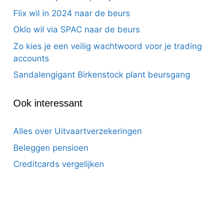
Flix wil in 2024 naar de beurs
Oklo wil via SPAC naar de beurs
Zo kies je een veilig wachtwoord voor je trading
accounts
Sandalengigant Birkenstock plant beursgang
Ook interessant
Alles over Uitvaartverzekeringen
Beleggen pensioen
Creditcards vergelijken