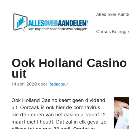
Ga
naar
Alles over Aand
de
inhoud
Cursus Belegg
Ook Holland Casino 
uit
14 april 2020
door
Redacteur
Ook Holland Casino keert geen dividend
uit. Oorzaak is ook hier de coronavirus
die de deuren van het casino al vanaf 12
maart dicht houdt. Dat zal in elk geval zo