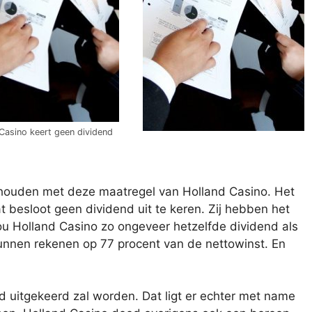
Casino keert geen dividend
ehouden met deze maatregel van Holland Casino. Het
dat besloot geen dividend uit te keren. Zij hebben het
ou Holland Casino zo ongeveer hetzelfde dividend als
unnen rekenen op 77 procent van de nettowinst. En
.
nd uitgekeerd zal worden. Dat ligt er echter met name