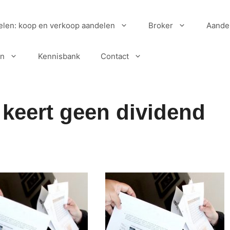
elen: koop en verkoop aandelen
Broker
Aande
en
Kennisbank
Contact
keert geen dividend