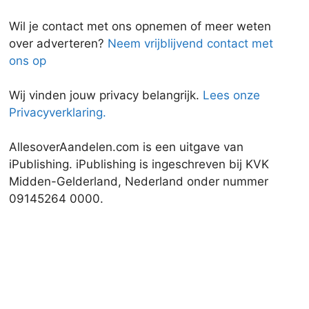
Wil je contact met ons opnemen of meer weten
over adverteren?
Neem vrijblijvend contact met
ons op
Wij vinden jouw privacy belangrijk.
Lees onze
Privacyverklaring.
AllesoverAandelen.com is een uitgave van
iPublishing. iPublishing is ingeschreven bij KVK
Midden-Gelderland, Nederland onder nummer
09145264 0000.