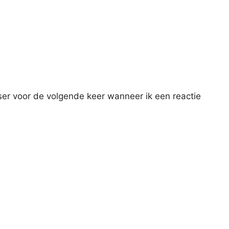
ser voor de volgende keer wanneer ik een reactie