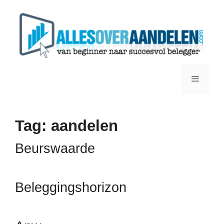
Ga
naar
de
inhoud
Menu
Tag:
aandelen
Beurswaarde
Beleggingshorizon