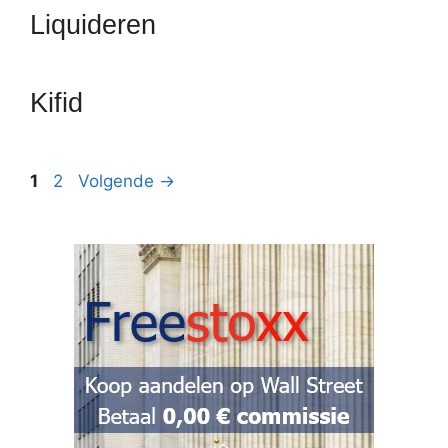
Liquideren
Kifid
Pagina
Pagina
1
2
Volgende
→