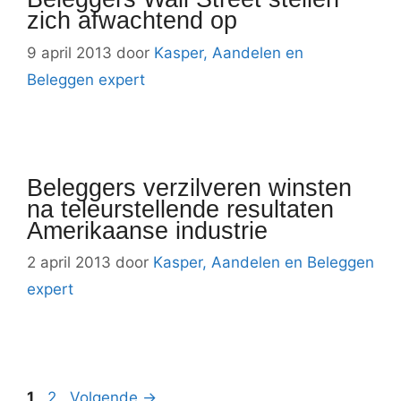
zich afwachtend op
9 april 2013
door
Kasper, Aandelen en
Beleggen expert
Beleggers verzilveren winsten
na teleurstellende resultaten
Amerikaanse industrie
2 april 2013
door
Kasper, Aandelen en Beleggen
expert
Pagina
Pagina
1
2
Volgende
→